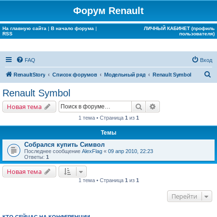
Форум Renault
На главную сайта
|
В начало форума
|
ЛИЧНЫЙ КАБИНЕТ (профиль
RSS
пользователя)
FAQ
Вход
П
RenaultStory
Список форумов
Модельный ряд
Renault Symbol
о
Renault Symbol
и
Поиск
Расширенный поис
Новая тема
с
1 тема • Страница
1
из
1
к
Темы
Собрался купить Символ
Последнее сообщение
AlexFlag
«
09 апр 2010, 22:23
Ответы:
1
Новая тема
1 тема • Страница
1
из
1
Перейти