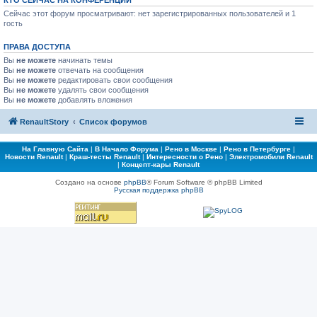
КТО СЕЙЧАС НА КОНФЕРЕНЦИИ
Сейчас этот форум просматривают: нет зарегистрированных пользователей и 1
гость
ПРАВА ДОСТУПА
Вы
не можете
начинать темы
Вы
не можете
отвечать на сообщения
Вы
не можете
редактировать свои сообщения
Вы
не можете
удалять свои сообщения
Вы
не можете
добавлять вложения
RenaultStory
Список форумов
На Главную Сайта
|
В Начало Форума
|
Рено в Москве
|
Рено в Петербурге
|
Новости Renault
|
Краш-тесты Renault
|
Интересности о Рено
|
Электромобили Renault
|
Концепт-кары Renault
Создано на основе
phpBB
® Forum Software © phpBB Limited
Русская поддержка phpBB