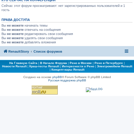
КТО СЕЙЧАС НА КОНФЕРЕНЦИИ
Сейчас этот форум просматривают: нет зарегистрированных пользователей и 1
гость
ПРАВА ДОСТУПА
Вы
не можете
начинать темы
Вы
не можете
отвечать на сообщения
Вы
не можете
редактировать свои сообщения
Вы
не можете
удалять свои сообщения
Вы
не можете
добавлять вложения
RenaultStory
Список форумов
На Главную Сайта
|
В Начало Форума
|
Рено в Москве
|
Рено в Петербурге
|
Новости Renault
|
Краш-тесты Renault
|
Интересности о Рено
|
Электромобили Renault
|
Концепт-кары Renault
Создано на основе
phpBB
® Forum Software © phpBB Limited
Русская поддержка phpBB