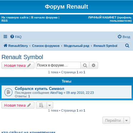
Форум Renault
На главную сайта
|
В начало форума
|
ЛИЧНЫЙ КАБИНЕТ (профиль
RSS
пользователя)
FAQ
Вход
П
RenaultStory
Список форумов
Модельный ряд
Renault Symbol
о
Renault Symbol
и
Поиск
Расширенный поис
Новая тема
с
1 тема • Страница
1
из
1
к
Темы
Собрался купить Символ
Последнее сообщение
AlexFlag
«
09 апр 2010, 22:23
Ответы:
1
Новая тема
1 тема • Страница
1
из
1
Перейти