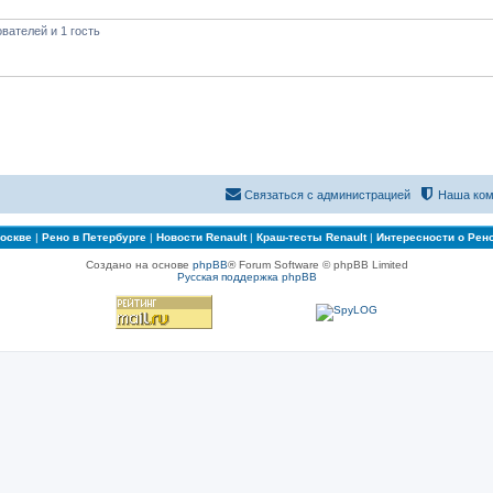
вателей и 1 гость
Связаться с администрацией
Наша ком
Москве
|
Рено в Петербурге
|
Новости Renault
|
Краш-тесты Renault
|
Интересности о Рен
Создано на основе
phpBB
® Forum Software © phpBB Limited
Русская поддержка phpBB