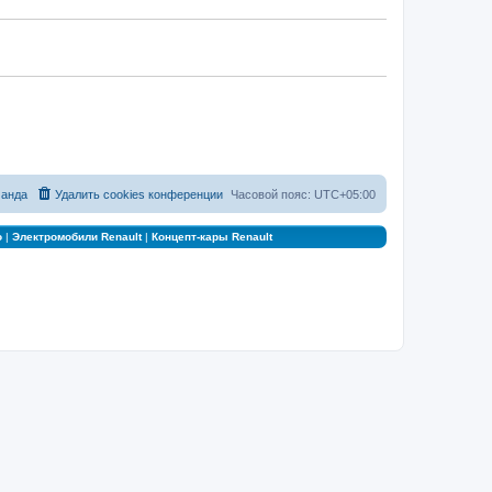
анда
Удалить cookies конференции
Часовой пояс:
UTC+05:00
о
|
Электромобили Renault
|
Концепт-кары Renault