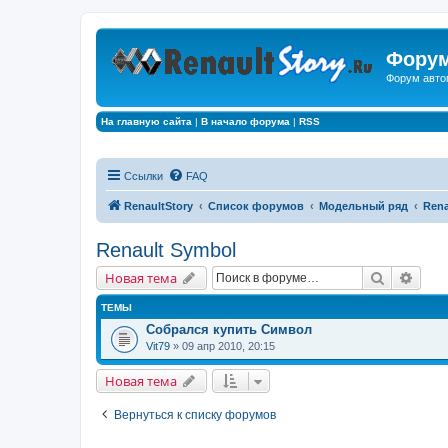
Форум
Форум авто
На главную сайта
|
В начало форума
|
RSS
Ссылки
FAQ
RenaultStory
Список форумов
Модельный ряд
Rena
Renault Symbol
Поиск
Расш
Новая тема
ТЕМЫ
Собрался купить Символ
Vit79
» 09 апр 2010, 20:15
Новая тема
Вернуться к списку форумов