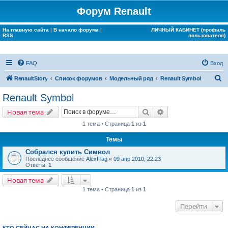
Форум Renault
На главную сайта
|
В начало форума
|
ЛИЧНЫЙ КАБИНЕТ (профиль
RSS
пользователя)
FAQ
Вход
П
RenaultStory
Список форумов
Модельный ряд
Renault Symbol
о
Renault Symbol
и
Поиск
Расширенный поис
Новая тема
с
1 тема • Страница
1
из
1
к
Темы
Собрался купить Символ
Последнее сообщение
AlexFlag
«
09 апр 2010, 22:23
Ответы:
1
Новая тема
1 тема • Страница
1
из
1
Перейти