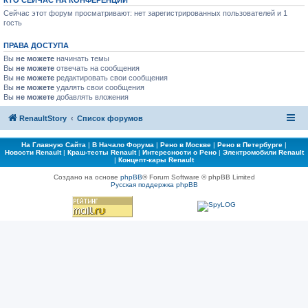
КТО СЕЙЧАС НА КОНФЕРЕНЦИИ
Сейчас этот форум просматривают: нет зарегистрированных пользователей и 1
гость
ПРАВА ДОСТУПА
Вы
не можете
начинать темы
Вы
не можете
отвечать на сообщения
Вы
не можете
редактировать свои сообщения
Вы
не можете
удалять свои сообщения
Вы
не можете
добавлять вложения
RenaultStory
Список форумов
На Главную Сайта
|
В Начало Форума
|
Рено в Москве
|
Рено в Петербурге
|
Новости Renault
|
Краш-тесты Renault
|
Интересности о Рено
|
Электромобили Renault
|
Концепт-кары Renault
Создано на основе
phpBB
® Forum Software © phpBB Limited
Русская поддержка phpBB