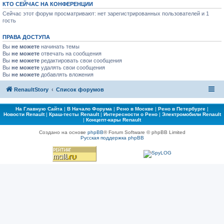
КТО СЕЙЧАС НА КОНФЕРЕНЦИИ
Сейчас этот форум просматривают: нет зарегистрированных пользователей и 1
гость
ПРАВА ДОСТУПА
Вы
не можете
начинать темы
Вы
не можете
отвечать на сообщения
Вы
не можете
редактировать свои сообщения
Вы
не можете
удалять свои сообщения
Вы
не можете
добавлять вложения
RenaultStory
Список форумов
На Главную Сайта
|
В Начало Форума
|
Рено в Москве
|
Рено в Петербурге
|
Новости Renault
|
Краш-тесты Renault
|
Интересности о Рено
|
Электромобили Renault
|
Концепт-кары Renault
Создано на основе
phpBB
® Forum Software © phpBB Limited
Русская поддержка phpBB