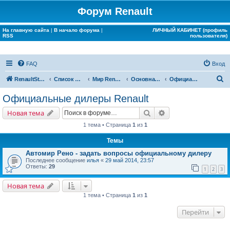
Форум Renault
На главную сайта
|
В начало форума
|
ЛИЧНЫЙ КАБИНЕТ (профиль
RSS
пользователя)
FAQ
Вход
П
RenaultStory
Список форумов
Мир Renault
Основная конференция
Официальные дилеры Renault
о
Официальные дилеры Renault
и
Поиск
Расширенный поис
Новая тема
с
1 тема • Страница
1
из
1
к
Темы
Автомир Рено - задать вопросы официальному дилеру
Последнее сообщение
илья
«
29 май 2014, 23:57
Ответы:
29
1
2
3
Новая тема
1 тема • Страница
1
из
1
Перейти