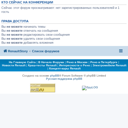
КТО СЕЙЧАС НА КОНФЕРЕНЦИИ
Сейчас этот форум просматривают: нет зарегистрированных пользователей и 1
гость
ПРАВА ДОСТУПА
Вы
не можете
начинать темы
Вы
не можете
отвечать на сообщения
Вы
не можете
редактировать свои сообщения
Вы
не можете
удалять свои сообщения
Вы
не можете
добавлять вложения
RenaultStory
Список форумов
На Главную Сайта
|
В Начало Форума
|
Рено в Москве
|
Рено в Петербурге
|
Новости Renault
|
Краш-тесты Renault
|
Интересности о Рено
|
Электромобили Renault
|
Концепт-кары Renault
Создано на основе
phpBB
® Forum Software © phpBB Limited
Русская поддержка phpBB