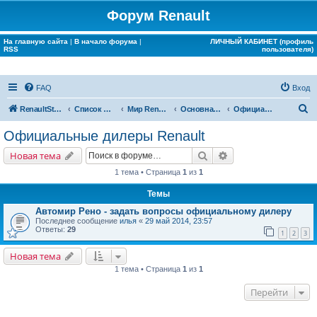
Форум Renault
На главную сайта
|
В начало форума
|
ЛИЧНЫЙ КАБИНЕТ (профиль
RSS
пользователя)
FAQ
Вход
П
RenaultStory
Список форумов
Мир Renault
Основная конференция
Официальные дилеры Renault
о
Официальные дилеры Renault
и
Поиск
Расширенный поис
Новая тема
с
1 тема • Страница
1
из
1
к
Темы
Автомир Рено - задать вопросы официальному дилеру
Последнее сообщение
илья
«
29 май 2014, 23:57
Ответы:
29
1
2
3
Новая тема
1 тема • Страница
1
из
1
Перейти