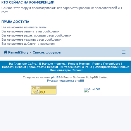
КТО СЕЙЧАС НА КОНФЕРЕНЦИИ
Сейчас этот форум просматривают: нет зарегистрированных пользователей и 1
гость
ПРАВА ДОСТУПА
Вы
не можете
начинать темы
Вы
не можете
отвечать на сообщения
Вы
не можете
редактировать свои сообщения
Вы
не можете
удалять свои сообщения
Вы
не можете
добавлять вложения
RenaultStory
Список форумов
На Главную Сайта
|
В Начало Форума
|
Рено в Москве
|
Рено в Петербурге
|
Новости Renault
|
Краш-тесты Renault
|
Интересности о Рено
|
Электромобили Renault
|
Концепт-кары Renault
Создано на основе
phpBB
® Forum Software © phpBB Limited
Русская поддержка phpBB