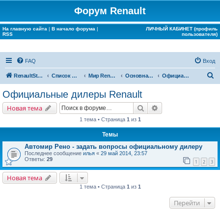
Форум Renault
На главную сайта
|
В начало форума
|
ЛИЧНЫЙ КАБИНЕТ (профиль
RSS
пользователя)
FAQ
Вход
П
RenaultStory
Список форумов
Мир Renault
Основная конференция
Официальные дилеры Renault
о
Официальные дилеры Renault
и
Поиск
Расширенный поис
Новая тема
с
1 тема • Страница
1
из
1
к
Темы
Автомир Рено - задать вопросы официальному дилеру
Последнее сообщение
илья
«
29 май 2014, 23:57
Ответы:
29
1
2
3
Новая тема
1 тема • Страница
1
из
1
Перейти