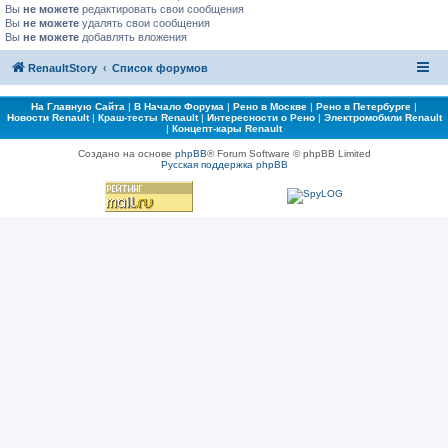
Вы
не можете
редактировать свои сообщения
Вы
не можете
удалять свои сообщения
Вы
не можете
добавлять вложения
RenaultStory
Список форумов
На Главную Сайта
|
В Начало Форума
|
Рено в Москве
|
Рено в Петербурге
|
Новости Renault
|
Краш-тесты Renault
|
Интересности о Рено
|
Электромобили Renault
|
Концепт-кары Renault
Создано на основе
phpBB
® Forum Software © phpBB Limited
Русская поддержка phpBB