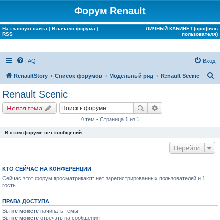
Форум Renault
На главную сайта
|
В начало форума
|
ЛИЧНЫЙ КАБИНЕТ (профиль
RSS
пользователя)
FAQ
Вход
П
RenaultStory
Список форумов
Модельный ряд
Renault Scenic
о
Renault Scenic
и
Поиск
Расширенный поис
Новая тема
с
0 тем • Страница
1
из
1
к
В этом форуме нет сообщений.
Перейти
КТО СЕЙЧАС НА КОНФЕРЕНЦИИ
Сейчас этот форум просматривают: нет зарегистрированных пользователей и 1
гость
ПРАВА ДОСТУПА
Вы
не можете
начинать темы
Вы
не можете
отвечать на сообщения