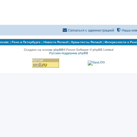
Связаться с администрацией
Наша ком
Москве
|
Рено в Петербурге
|
Новости Renault
|
Краш-тесты Renault
|
Интересности о Рен
Создано на основе
phpBB
® Forum Software © phpBB Limited
Русская поддержка phpBB