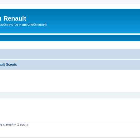
 Renault
мобилистов и автолюбителей
ult Scenic
иренный поиск
вателей и 1 гость