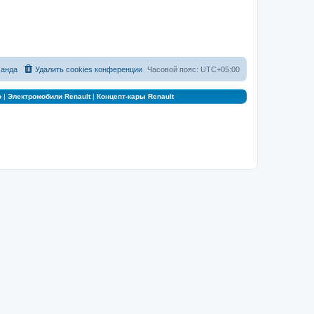
анда
Удалить cookies конференции
Часовой пояс:
UTC+05:00
о
|
Электромобили Renault
|
Концепт-кары Renault