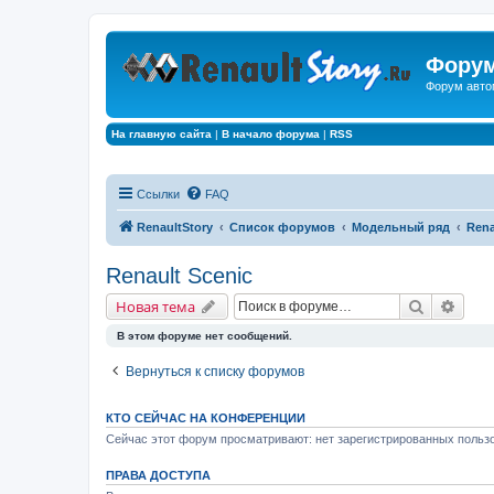
Форум
Форум авто
На главную сайта
|
В начало форума
|
RSS
Ссылки
FAQ
RenaultStory
Список форумов
Модельный ряд
Rena
Renault Scenic
Поиск
Расш
Новая тема
В этом форуме нет сообщений.
Вернуться к списку форумов
КТО СЕЙЧАС НА КОНФЕРЕНЦИИ
Сейчас этот форум просматривают: нет зарегистрированных пользо
ПРАВА ДОСТУПА