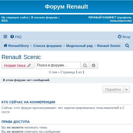
Форум Renault
На главную сайта
|
В начало форума
|
ЛИЧНЫЙ КАБИНЕТ (профиль
RSS
пользователя)
FAQ
Вход
П
RenaultStory
Список форумов
Модельный ряд
Renault Scenic
о
Renault Scenic
и
Поиск
Расширенный поис
Новая тема
с
0 тем • Страница
1
из
1
к
В этом форуме нет сообщений.
Перейти
КТО СЕЙЧАС НА КОНФЕРЕНЦИИ
Сейчас этот форум просматривают: нет зарегистрированных пользователей и 2
гостя
ПРАВА ДОСТУПА
Вы
не можете
начинать темы
Вы
не можете
отвечать на сообщения