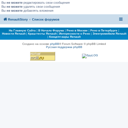
Вы
не можете
редактировать свои сообщения
Вы
не можете
удалять свои сообщения
Вы
не можете
добавлять вложения
RenaultStory
Список форумов
На Главную Сайта
|
В Начало Форума
|
Рено в Москве
|
Рено в Петербурге
|
Новости Renault
|
Краш-тесты Renault
|
Интересности о Рено
|
Электромобили Renault
|
Концепт-кары Renault
Создано на основе
phpBB
® Forum Software © phpBB Limited
Русская поддержка phpBB