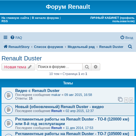
Форум Renault
На главную сайта
|
В начало форума
|
ЛИЧНЫЙ КАБИНЕТ (профиль
RSS
пользователя)
FAQ
Вход
П
RenaultStory
Список форумов
Модельный ряд
Renault Duster
о
Renault Duster
и
Поиск
Расширенный поис
Новая тема
с
10 тем • Страница
1
из
1
к
Темы
Видео с Renault Duster
Последнее сообщение
makar
«
09 авг 2015, 16:58
Ответы:
15
1
2
Новый (обновленный) Renault Duster - видео
Последнее сообщение
Renult
«
02 апр 2015, 12:37
Регламентные работы на Renault Duster - ТО-8 (120000 км)
или 8-й год эксплуатации
Последнее сообщение
Renult
«
11 дек 2014, 17:53
Регламентные работы на Renault Duster - ТО-7 (105000 км)