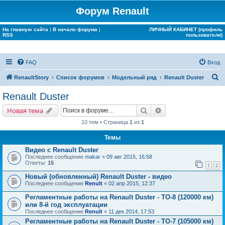
Форум Renault
На главную сайта
|
В начало форума
|
ЛИЧНЫЙ КАБИНЕТ (профиль
RSS
пользователя)
FAQ
Вход
П
RenaultStory
Список форумов
Модельный ряд
Renault Duster
о
Renault Duster
и
Поиск
Расширенный поис
Новая тема
с
10 тем • Страница
1
из
1
к
Темы
Видео с Renault Duster
Последнее сообщение
makar
«
09 авг 2015, 16:58
Ответы:
15
1
2
Новый (обновленный) Renault Duster - видео
Последнее сообщение
Renult
«
02 апр 2015, 12:37
Регламентные работы на Renault Duster - ТО-8 (120000 км)
или 8-й год эксплуатации
Последнее сообщение
Renult
«
11 дек 2014, 17:53
Регламентные работы на Renault Duster - ТО-7 (105000 км)