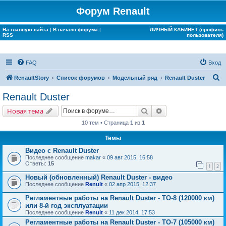
Форум Renault
На главную сайта
|
В начало форума
|
ЛИЧНЫЙ КАБИНЕТ (профиль
RSS
пользователя)
FAQ
Вход
П
RenaultStory
Список форумов
Модельный ряд
Renault Duster
о
Renault Duster
и
Поиск
Расширенный поис
Новая тема
с
10 тем • Страница
1
из
1
к
Темы
Видео с Renault Duster
Последнее сообщение
makar
«
09 авг 2015, 16:58
Ответы:
15
1
2
Новый (обновленный) Renault Duster - видео
Последнее сообщение
Renult
«
02 апр 2015, 12:37
Регламентные работы на Renault Duster - ТО-8 (120000 км)
или 8-й год эксплуатации
Последнее сообщение
Renult
«
11 дек 2014, 17:53
Регламентные работы на Renault Duster - ТО-7 (105000 км)