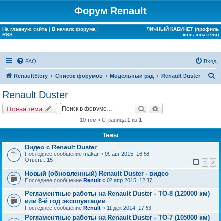
Форум Renault
На главную сайта
|
В начало форума
|
ЛИЧНЫЙ КАБИНЕТ (профиль
RSS
пользователя)
FAQ
Вход
П
RenaultStory
Список форумов
Модельный ряд
Renault Duster
о
Renault Duster
и
Поиск
Расширенный поис
Новая тема
с
10 тем • Страница
1
из
1
к
Темы
Видео с Renault Duster
Последнее сообщение
makar
«
09 авг 2015, 16:58
Ответы:
15
1
2
Новый (обновленный) Renault Duster - видео
Последнее сообщение
Renult
«
02 апр 2015, 12:37
Регламентные работы на Renault Duster - ТО-8 (120000 км)
или 8-й год эксплуатации
Последнее сообщение
Renult
«
11 дек 2014, 17:53
Регламентные работы на Renault Duster - ТО-7 (105000 км)