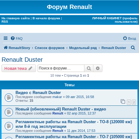
Форум Renault
На главную сайта
|
В начало форума
|
ЛИЧНЫЙ КАБИНЕТ (профиль
RSS
пользователя)
FAQ
Вход
П
RenaultStory
Список форумов
Модельный ряд
Renault Duster
о
Renault Duster
и
Поиск
Расширенный поис
Новая тема
с
10 тем • Страница
1
из
1
к
Темы
Видео с Renault Duster
Последнее сообщение
makar
«
09 авг 2015, 16:58
Ответы:
15
1
2
Новый (обновленный) Renault Duster - видео
Последнее сообщение
Renult
«
02 апр 2015, 12:37
Регламентные работы на Renault Duster - ТО-8 (120000 км)
или 8-й год эксплуатации
Последнее сообщение
Renult
«
11 дек 2014, 17:53
Регламентные работы на Renault Duster - ТО-7 (105000 км)