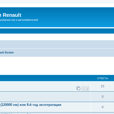
 Renault
мобилистов и автолюбителей
ult Duster
иренный поиск
ОТВЕТЫ
15
1
2
0
(120000 км) или 8-й год эксплуатации
0