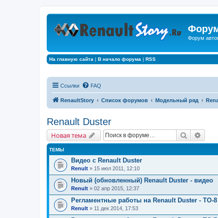
Форум
Форум авто
На главную сайта
|
В начало форума
|
RSS
Ссылки
FAQ
RenaultStory
Список форумов
Модельный ряд
Rena
Renault Duster
Поиск
Расш
Новая тема
ТЕМЫ
Видео с Renault Duster
Renult
» 15 июл 2011, 12:10
Новый (обновленный) Renault Duster - видео
Renult
» 02 апр 2015, 12:37
Регламентные работы на Renault Duster - ТО-8 
Renult
» 11 дек 2014, 17:53