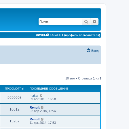
Поиск
Расширенный по
ЛИЧНЫЙ КАБИНЕТ (профиль пользователя)
Вход
10 тем • Страница
1
из
1
ПРОСМОТРЫ
ПОСЛЕДНЕЕ СООБЩЕНИЕ
makar
5650608
09 авг 2015, 16:58
Renult
16612
02 апр 2015, 12:37
Renult
15267
11 дек 2014, 17:53