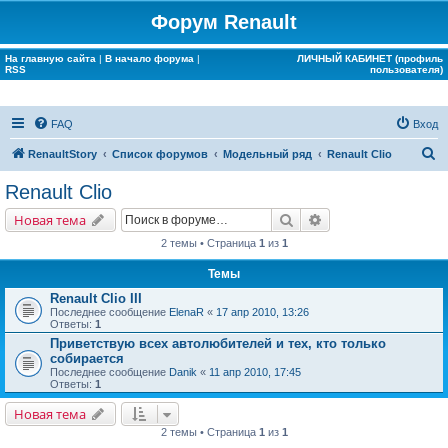
Форум Renault
На главную сайта
|
В начало форума
|
ЛИЧНЫЙ КАБИНЕТ (профиль
RSS
пользователя)
FAQ
Вход
П
RenaultStory
Список форумов
Модельный ряд
Renault Clio
о
Renault Clio
и
Поиск
Расширенный поис
Новая тема
с
2 темы • Страница
1
из
1
к
Темы
Renault Clio III
Последнее сообщение
ElenaR
«
17 апр 2010, 13:26
Ответы:
1
Приветствую всех автолюбителей и тех, кто только
собирается
Последнее сообщение
Danik
«
11 апр 2010, 17:45
Ответы:
1
Новая тема
2 темы • Страница
1
из
1