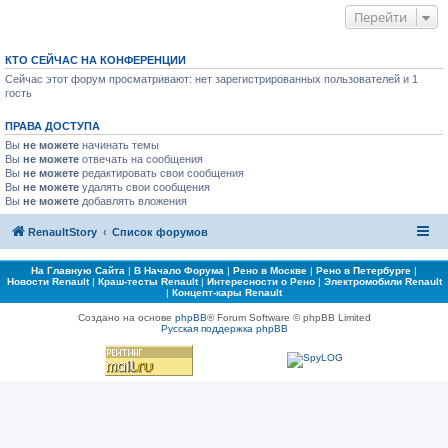
Перейти
КТО СЕЙЧАС НА КОНФЕРЕНЦИИ
Сейчас этот форум просматривают: нет зарегистрированных пользователей и 1
гость
ПРАВА ДОСТУПА
Вы
не можете
начинать темы
Вы
не можете
отвечать на сообщения
Вы
не можете
редактировать свои сообщения
Вы
не можете
удалять свои сообщения
Вы
не можете
добавлять вложения
RenaultStory
Список форумов
На Главную Сайта
|
В Начало Форума
|
Рено в Москве
|
Рено в Петербурге
|
Новости Renault
|
Краш-тесты Renault
|
Интересности о Рено
|
Электромобили Renault
|
Концепт-кары Renault
Создано на основе
phpBB
® Forum Software © phpBB Limited
Русская поддержка phpBB