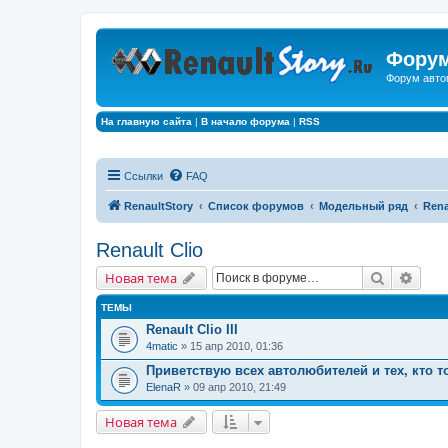
Форум
Форум авто
На главную сайта
|
В начало форума
|
RSS
Ссылки
FAQ
RenaultStory
Список форумов
Модельный ряд
Rena
Renault Clio
Поиск
Расш
Новая тема
ТЕМЫ
Renault Clio III
4matic
» 15 апр 2010, 01:36
Приветствую всех автолюбителей и тех, кто т
ElenaR
» 09 апр 2010, 21:49
Новая тема