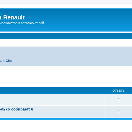
 Renault
мобилистов и автолюбителей
ult Clio
иренный поиск
ОТВЕТЫ
1
олько собирается
1