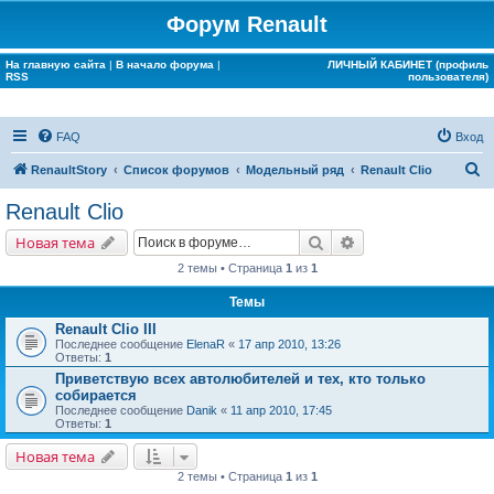
Форум Renault
На главную сайта
|
В начало форума
|
ЛИЧНЫЙ КАБИНЕТ (профиль
RSS
пользователя)
FAQ
Вход
П
RenaultStory
Список форумов
Модельный ряд
Renault Clio
о
Renault Clio
и
Поиск
Расширенный поис
Новая тема
с
2 темы • Страница
1
из
1
к
Темы
Renault Clio III
Последнее сообщение
ElenaR
«
17 апр 2010, 13:26
Ответы:
1
Приветствую всех автолюбителей и тех, кто только
собирается
Последнее сообщение
Danik
«
11 апр 2010, 17:45
Ответы:
1
Новая тема
2 темы • Страница
1
из
1