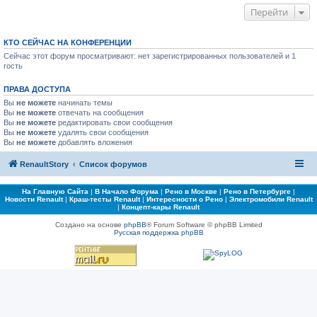
Перейти
КТО СЕЙЧАС НА КОНФЕРЕНЦИИ
Сейчас этот форум просматривают: нет зарегистрированных пользователей и 1
гость
ПРАВА ДОСТУПА
Вы
не можете
начинать темы
Вы
не можете
отвечать на сообщения
Вы
не можете
редактировать свои сообщения
Вы
не можете
удалять свои сообщения
Вы
не можете
добавлять вложения
RenaultStory
Список форумов
На Главную Сайта
|
В Начало Форума
|
Рено в Москве
|
Рено в Петербурге
|
Новости Renault
|
Краш-тесты Renault
|
Интересности о Рено
|
Электромобили Renault
|
Концепт-кары Renault
Создано на основе
phpBB
® Forum Software © phpBB Limited
Русская поддержка phpBB