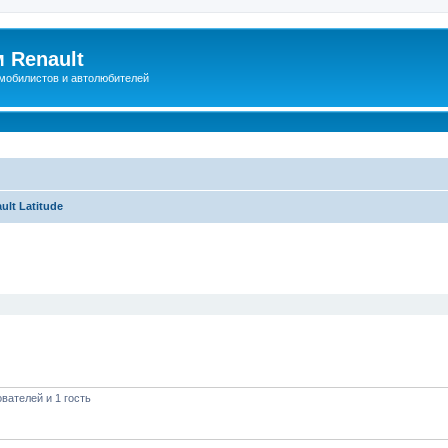
 Renault
мобилистов и автолюбителей
ult Latitude
иренный поиск
вателей и 1 гость