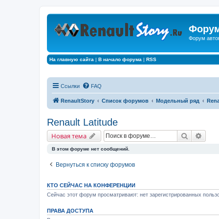
Форум
Форум авто
На главную сайта
|
В начало форума
|
RSS
Ссылки
FAQ
RenaultStory
Список форумов
Модельный ряд
Rena
Renault Latitude
Поиск
Расш
Новая тема
В этом форуме нет сообщений.
Вернуться к списку форумов
КТО СЕЙЧАС НА КОНФЕРЕНЦИИ
Сейчас этот форум просматривают: нет зарегистрированных пользо
ПРАВА ДОСТУПА