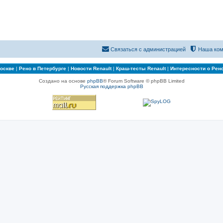
Связаться с администрацией
Наша ком
Москве
|
Рено в Петербурге
|
Новости Renault
|
Краш-тесты Renault
|
Интересности о Рен
Создано на основе
phpBB
® Forum Software © phpBB Limited
Русская поддержка phpBB