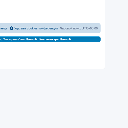
анда
Удалить cookies конференции
Часовой пояс:
UTC+05:00
о
|
Электромобили Renault
|
Концепт-кары Renault