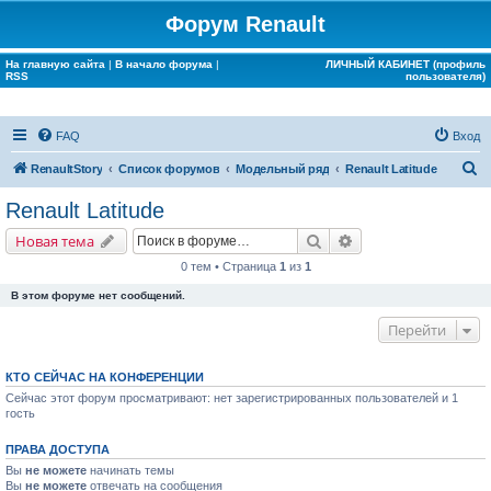
Форум Renault
На главную сайта
|
В начало форума
|
ЛИЧНЫЙ КАБИНЕТ (профиль
RSS
пользователя)
FAQ
Вход
П
RenaultStory
Список форумов
Модельный ряд
Renault Latitude
о
Renault Latitude
и
Поиск
Расширенный поис
Новая тема
с
0 тем • Страница
1
из
1
к
В этом форуме нет сообщений.
Перейти
КТО СЕЙЧАС НА КОНФЕРЕНЦИИ
Сейчас этот форум просматривают: нет зарегистрированных пользователей и 1
гость
ПРАВА ДОСТУПА
Вы
не можете
начинать темы
Вы
не можете
отвечать на сообщения