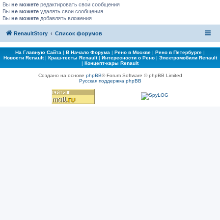
Вы
не можете
редактировать свои сообщения
Вы
не можете
удалять свои сообщения
Вы
не можете
добавлять вложения
RenaultStory
Список форумов
На Главную Сайта
|
В Начало Форума
|
Рено в Москве
|
Рено в Петербурге
|
Новости Renault
|
Краш-тесты Renault
|
Интересности о Рено
|
Электромобили Renault
|
Концепт-кары Renault
Создано на основе
phpBB
® Forum Software © phpBB Limited
Русская поддержка phpBB