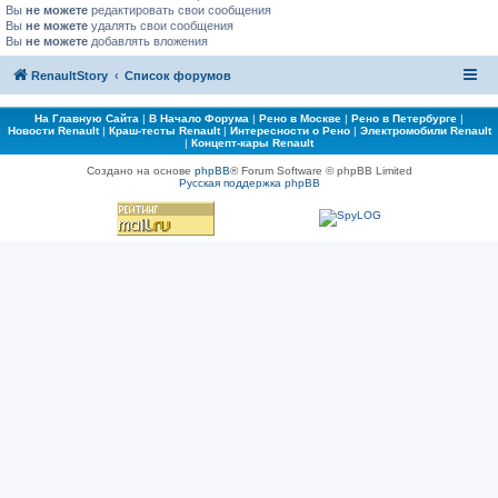
Вы
не можете
редактировать свои сообщения
Вы
не можете
удалять свои сообщения
Вы
не можете
добавлять вложения
RenaultStory
Список форумов
На Главную Сайта
|
В Начало Форума
|
Рено в Москве
|
Рено в Петербурге
|
Новости Renault
|
Краш-тесты Renault
|
Интересности о Рено
|
Электромобили Renault
|
Концепт-кары Renault
Создано на основе
phpBB
® Forum Software © phpBB Limited
Русская поддержка phpBB