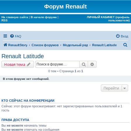
Форум Renault
На главную сайта
|
В начало форума
|
ЛИЧНЫЙ КАБИНЕТ (профиль
RSS
пользователя)
FAQ
Вход
П
RenaultStory
Список форумов
Модельный ряд
Renault Latitude
о
Renault Latitude
и
Поиск
Расширенный поис
Новая тема
с
0 тем • Страница
1
из
1
к
В этом форуме нет сообщений.
Перейти
КТО СЕЙЧАС НА КОНФЕРЕНЦИИ
Сейчас этот форум просматривают: нет зарегистрированных пользователей и 1
гость
ПРАВА ДОСТУПА
Вы
не можете
начинать темы
Вы
не можете
отвечать на сообщения