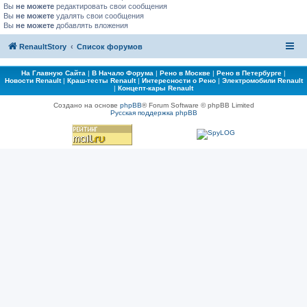
Вы
не можете
редактировать свои сообщения
Вы
не можете
удалять свои сообщения
Вы
не можете
добавлять вложения
RenaultStory
Список форумов
На Главную Сайта
|
В Начало Форума
|
Рено в Москве
|
Рено в Петербурге
|
Новости Renault
|
Краш-тесты Renault
|
Интересности о Рено
|
Электромобили Renault
|
Концепт-кары Renault
Создано на основе
phpBB
® Forum Software © phpBB Limited
Русская поддержка phpBB