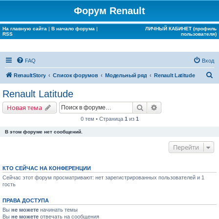
Форум Renault
На главную сайта
|
В начало форума
|
ЛИЧНЫЙ КАБИНЕТ (профиль
RSS
пользователя)
FAQ
Вход
П
RenaultStory
Список форумов
Модельный ряд
Renault Latitude
о
Renault Latitude
и
Поиск
Расширенный поис
Новая тема
с
0 тем • Страница
1
из
1
к
В этом форуме нет сообщений.
Перейти
КТО СЕЙЧАС НА КОНФЕРЕНЦИИ
Сейчас этот форум просматривают: нет зарегистрированных пользователей и 1
гость
ПРАВА ДОСТУПА
Вы
не можете
начинать темы
Вы
не можете
отвечать на сообщения