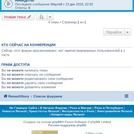
Анекдоты
Последнее сообщение
Waynell
«
13 дек 2018, 22:52
Ответы:
6
Новая тема
4 темы • Страница
1
из
1
Перейти
КТО СЕЙЧАС НА КОНФЕРЕНЦИИ
Сейчас этот форум просматривают: нет зарегистрированных пользователей и 1
гость
ПРАВА ДОСТУПА
Вы
не можете
начинать темы
Вы
не можете
отвечать на сообщения
Вы
не можете
редактировать свои сообщения
Вы
не можете
удалять свои сообщения
Вы
не можете
добавлять вложения
RenaultStory
Список форумов
На Главную Сайта
|
В Начало Форума
|
Рено в Москве
|
Рено в Петербурге
|
Новости Renault
|
Краш-тесты Renault
|
Интересности о Рено
|
Электромобили Renault
|
Концепт-кары Renault
Создано на основе
phpBB
® Forum Software © phpBB Limited
Русская поддержка phpBB