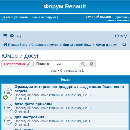
Форум Renault
На главную сайта
|
В начало форума
|
ЛИЧНЫЙ КАБИНЕТ (профиль
RSS
пользователя)
FAQ
Вход
П
RenaultStory
Список форумов
Мир за окном Renault
Юмор и досуг
о
Юмор и досуг
и
Поиск
Расширенный поис
Новая тема
с
4 темы • Страница
1
из
1
к
Темы
Фразы, за которые лет двадцать назад можно было легко
загрем
Последнее сообщение
Иван76
«
03 янв 2019, 14:15
Ответы:
2
Авто фото приколы
Последнее сообщение
Иван76
«
03 янв 2019, 14:15
Ответы:
2
для настроения
Последнее сообщение
Иван76
«
03 янв 2019, 14:14
Ответы:
2