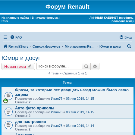
Форум Renault
На главную сайта
|
В начало форума
|
ЛИЧНЫЙ КАБИНЕТ (профиль
RSS
пользователя)
FAQ
Вход
П
RenaultStory
Список форумов
Мир за окном Renault
Юмор и досуг
о
Юмор и досуг
и
Поиск
Расширенный поис
Новая тема
с
4 темы • Страница
1
из
1
к
Темы
Фразы, за которые лет двадцать назад можно было легко
загрем
Последнее сообщение
Иван76
«
03 янв 2019, 14:15
Ответы:
2
Авто фото приколы
Последнее сообщение
Иван76
«
03 янв 2019, 14:15
Ответы:
2
для настроения
Последнее сообщение
Иван76
«
03 янв 2019, 14:14
Ответы:
2