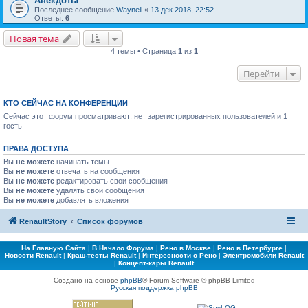
Анекдоты
Последнее сообщение
Waynell
«
13 дек 2018, 22:52
Ответы:
6
Новая тема
4 темы • Страница
1
из
1
Перейти
КТО СЕЙЧАС НА КОНФЕРЕНЦИИ
Сейчас этот форум просматривают: нет зарегистрированных пользователей и 1
гость
ПРАВА ДОСТУПА
Вы
не можете
начинать темы
Вы
не можете
отвечать на сообщения
Вы
не можете
редактировать свои сообщения
Вы
не можете
удалять свои сообщения
Вы
не можете
добавлять вложения
RenaultStory
Список форумов
На Главную Сайта
|
В Начало Форума
|
Рено в Москве
|
Рено в Петербурге
|
Новости Renault
|
Краш-тесты Renault
|
Интересности о Рено
|
Электромобили Renault
|
Концепт-кары Renault
Создано на основе
phpBB
® Forum Software © phpBB Limited
Русская поддержка phpBB