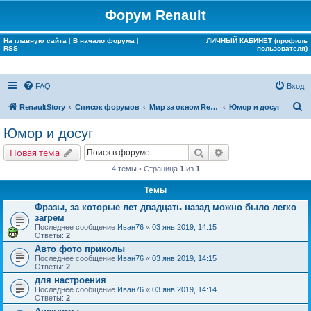
Форум Renault
На главную сайта
|
В начало форума
|
ЛИЧНЫЙ КАБИНЕТ (профиль
RSS
пользователя)
FAQ
Вход
П
RenaultStory
Список форумов
Мир за окном Renault
Юмор и досуг
о
Юмор и досуг
и
Поиск
Расширенный поис
Новая тема
с
4 темы • Страница
1
из
1
к
Темы
Фразы, за которые лет двадцать назад можно было легко
загрем
Последнее сообщение
Иван76
«
03 янв 2019, 14:15
Ответы:
2
Авто фото приколы
Последнее сообщение
Иван76
«
03 янв 2019, 14:15
Ответы:
2
для настроения
Последнее сообщение
Иван76
«
03 янв 2019, 14:14
Ответы:
2