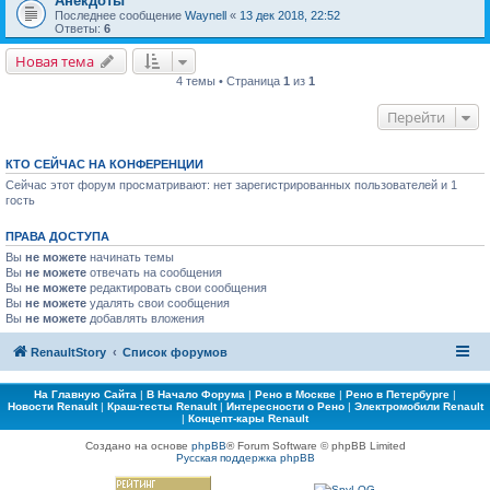
Анекдоты
Последнее сообщение
Waynell
«
13 дек 2018, 22:52
Ответы:
6
Новая тема
4 темы • Страница
1
из
1
Перейти
КТО СЕЙЧАС НА КОНФЕРЕНЦИИ
Сейчас этот форум просматривают: нет зарегистрированных пользователей и 1
гость
ПРАВА ДОСТУПА
Вы
не можете
начинать темы
Вы
не можете
отвечать на сообщения
Вы
не можете
редактировать свои сообщения
Вы
не можете
удалять свои сообщения
Вы
не можете
добавлять вложения
RenaultStory
Список форумов
На Главную Сайта
|
В Начало Форума
|
Рено в Москве
|
Рено в Петербурге
|
Новости Renault
|
Краш-тесты Renault
|
Интересности о Рено
|
Электромобили Renault
|
Концепт-кары Renault
Создано на основе
phpBB
® Forum Software © phpBB Limited
Русская поддержка phpBB