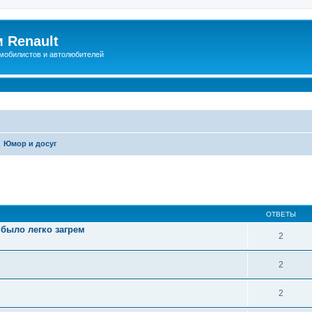
 Renault
мобилистов и автолюбителей
Юмор и досуг
иренный поиск
ОТВЕТЫ
 было легко загрем
2
2
2