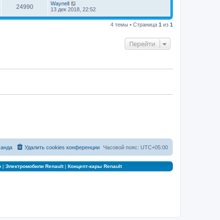
Waynell
24990
13 дек 2018, 22:52
4 темы • Страница
1
из
1
Перейти
анда
Удалить cookies конференции
Часовой пояс:
UTC+05:00
о
|
Электромобили Renault
|
Концепт-кары Renault