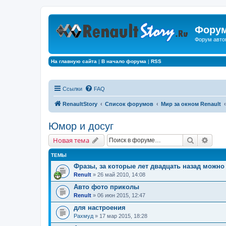
Форум
Форум авто
На главную сайта
|
В начало форума
|
RSS
Ссылки
FAQ
RenaultStory
Список форумов
Мир за окном Renault
Юмор и досуг
Поиск
Расш
Новая тема
ТЕМЫ
Фразы, за которые лет двадцать назад можно
Renult
» 26 май 2010, 14:08
Авто фото приколы
Renult
» 06 июн 2015, 12:47
для настроения
Рахмуд
» 17 мар 2015, 18:28