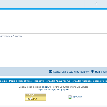
6
вателей и 1 гость
Связаться с администрацией
Наша ком
Москве
|
Рено в Петербурге
|
Новости Renault
|
Краш-тесты Renault
|
Интересности о Рен
Создано на основе
phpBB
® Forum Software © phpBB Limited
Русская поддержка phpBB