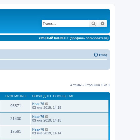
Поиск
Расширенный по
ЛИЧНЫЙ КАБИНЕТ (профиль пользователя)
Вход
4 темы • Страница
1
из
1
ПРОСМОТРЫ
ПОСЛЕДНЕЕ СООБЩЕНИЕ
Иван76
96571
03 янв 2019, 14:15
Иван76
21430
03 янв 2019, 14:15
Иван76
18561
03 янв 2019, 14:14