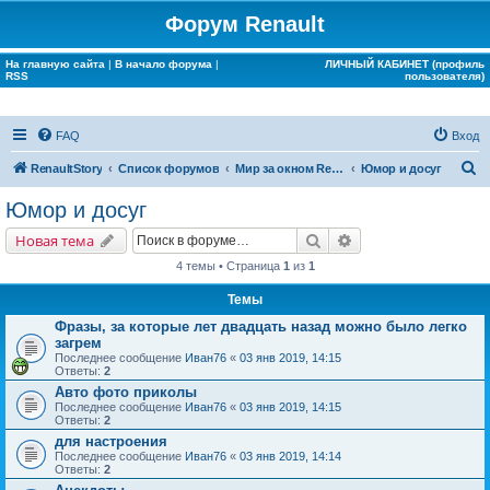
Форум Renault
На главную сайта
|
В начало форума
|
ЛИЧНЫЙ КАБИНЕТ (профиль
RSS
пользователя)
FAQ
Вход
П
RenaultStory
Список форумов
Мир за окном Renault
Юмор и досуг
о
Юмор и досуг
и
Поиск
Расширенный поис
Новая тема
с
4 темы • Страница
1
из
1
к
Темы
Фразы, за которые лет двадцать назад можно было легко
загрем
Последнее сообщение
Иван76
«
03 янв 2019, 14:15
Ответы:
2
Авто фото приколы
Последнее сообщение
Иван76
«
03 янв 2019, 14:15
Ответы:
2
для настроения
Последнее сообщение
Иван76
«
03 янв 2019, 14:14
Ответы:
2