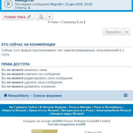
Анекдоты
Последнее сообщение
Waynell
«
13 дек 2018, 22:52
Ответы:
6
Новая тема
4 темы • Страница
1
из
1
Перейти
КТО СЕЙЧАС НА КОНФЕРЕНЦИИ
Сейчас этот форум просматривают: нет зарегистрированных пользователей и 1
гость
ПРАВА ДОСТУПА
Вы
не можете
начинать темы
Вы
не можете
отвечать на сообщения
Вы
не можете
редактировать свои сообщения
Вы
не можете
удалять свои сообщения
Вы
не можете
добавлять вложения
RenaultStory
Список форумов
На Главную Сайта
|
В Начало Форума
|
Рено в Москве
|
Рено в Петербурге
|
Новости Renault
|
Краш-тесты Renault
|
Интересности о Рено
|
Электромобили Renault
|
Концепт-кары Renault
Создано на основе
phpBB
® Forum Software © phpBB Limited
Русская поддержка phpBB