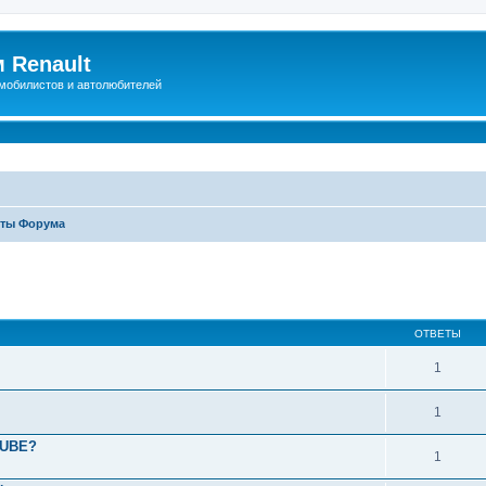
 Renault
мобилистов и автолюбителей
ты Форума
иренный поиск
ОТВЕТЫ
1
1
TUBE?
1