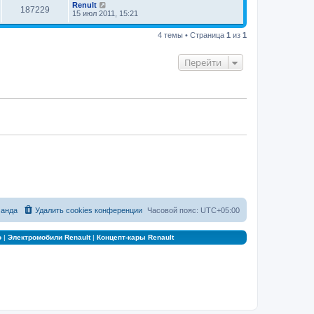
Renult
187229
15 июл 2011, 15:21
4 темы • Страница
1
из
1
Перейти
анда
Удалить cookies конференции
Часовой пояс:
UTC+05:00
о
|
Электромобили Renault
|
Концепт-кары Renault