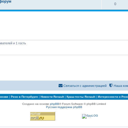
 форум
0
вателей и 1 гость
Связаться с администрацией
Наша ком
Москве
|
Рено в Петербурге
|
Новости Renault
|
Краш-тесты Renault
|
Интересности о Рен
Создано на основе
phpBB
® Forum Software © phpBB Limited
Русская поддержка phpBB