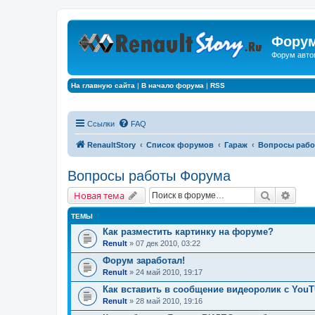
Форум
Форум авто
На главную сайта
|
В начало форума
|
RSS
Ссылки
FAQ
RenaultStory
Список форумов
Гараж
Вопросы рабо
Вопросы работы Форума
Поиск
Расш
Новая тема
ТЕМЫ
Как разместить картинку на форуме?
Renult
» 07 дек 2010, 03:22
Форум заработал!
Renult
» 24 май 2010, 19:17
Как вставить в сообщение видеоролик с You
Renult
» 28 май 2010, 19:16