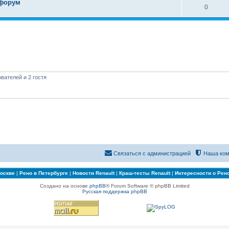
 форум
0
вателей и 2 гостя
Связаться с администрацией
Наша ком
Москве
|
Рено в Петербурге
|
Новости Renault
|
Краш-тесты Renault
|
Интересности о Рен
Создано на основе
phpBB
® Forum Software © phpBB Limited
Русская поддержка phpBB