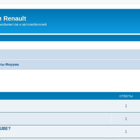
 Renault
мобилистов и автолюбителей
ты Форума
иренный поиск
ОТВЕТЫ
1
1
TUBE?
1