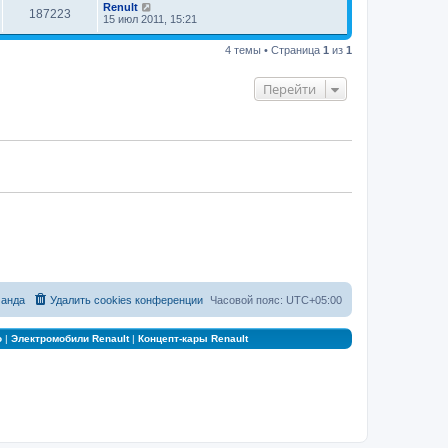
Renult
187223
15 июл 2011, 15:21
4 темы • Страница
1
из
1
Перейти
анда
Удалить cookies конференции
Часовой пояс:
UTC+05:00
о
|
Электромобили Renault
|
Концепт-кары Renault