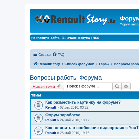
Форум
Форум авто
На главную сайта
|
В начало форума
|
RSS
Ссылки
FAQ
RenaultStory
Список форумов
Гараж
Вопросы рабо
Вопросы работы Форума
Поиск
Расш
Новая тема
ТЕМЫ
Как разместить картинку на форуме?
Renult
» 07 дек 2010, 03:22
Форум заработал!
Renult
» 24 май 2010, 19:17
Как вставить в сообщение видеоролик с You
Renult
» 28 май 2010, 19:16