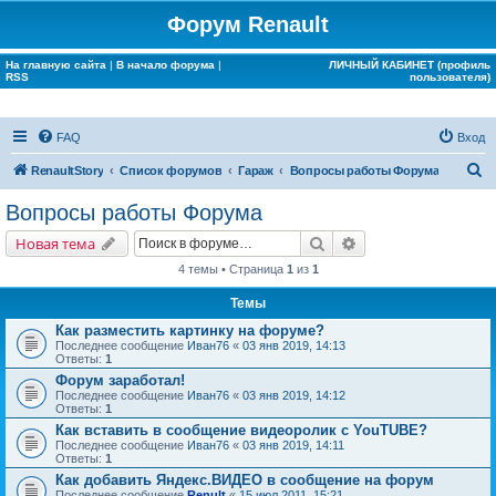
Форум Renault
На главную сайта
|
В начало форума
|
ЛИЧНЫЙ КАБИНЕТ (профиль
RSS
пользователя)
FAQ
Вход
П
RenaultStory
Список форумов
Гараж
Вопросы работы Форума
о
Вопросы работы Форума
и
Поиск
Расширенный поис
Новая тема
с
4 темы • Страница
1
из
1
к
Темы
Как разместить картинку на форуме?
Последнее сообщение
Иван76
«
03 янв 2019, 14:13
Ответы:
1
Форум заработал!
Последнее сообщение
Иван76
«
03 янв 2019, 14:12
Ответы:
1
Как вставить в сообщение видеоролик с YouTUBE?
Последнее сообщение
Иван76
«
03 янв 2019, 14:11
Ответы:
1
Как добавить Яндекс.ВИДЕО в сообщение на форум
Последнее сообщение
Renult
«
15 июл 2011, 15:21