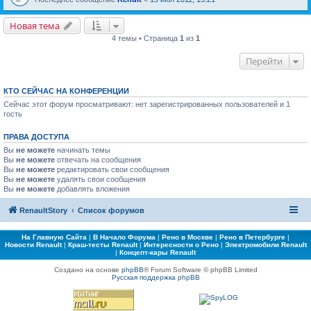
Новая тема
4 темы • Страница
1
из
1
Перейти
КТО СЕЙЧАС НА КОНФЕРЕНЦИИ
Сейчас этот форум просматривают: нет зарегистрированных пользователей и 1
гость
ПРАВА ДОСТУПА
Вы
не можете
начинать темы
Вы
не можете
отвечать на сообщения
Вы
не можете
редактировать свои сообщения
Вы
не можете
удалять свои сообщения
Вы
не можете
добавлять вложения
RenaultStory
Список форумов
На Главную Сайта
|
В Начало Форума
|
Рено в Москве
|
Рено в Петербурге
|
Новости Renault
|
Краш-тесты Renault
|
Интересности о Рено
|
Электромобили Renault
|
Концепт-кары Renault
Создано на основе
phpBB
® Forum Software © phpBB Limited
Русская поддержка phpBB