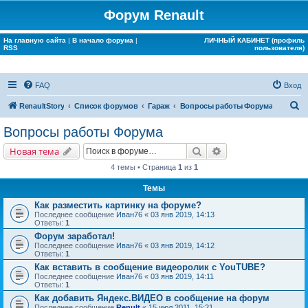
Форум Renault
На главную сайта
|
В начало форума
|
ЛИЧНЫЙ КАБИНЕТ (профиль
RSS
пользователя)
FAQ
Вход
П
RenaultStory
Список форумов
Гараж
Вопросы работы Форума
о
Вопросы работы Форума
и
Поиск
Расширенный поис
Новая тема
с
4 темы • Страница
1
из
1
к
Темы
Как разместить картинку на форуме?
Последнее сообщение
Иван76
«
03 янв 2019, 14:13
Ответы:
1
Форум заработал!
Последнее сообщение
Иван76
«
03 янв 2019, 14:12
Ответы:
1
Как вставить в сообщение видеоролик с YouTUBE?
Последнее сообщение
Иван76
«
03 янв 2019, 14:11
Ответы:
1
Как добавить Яндекс.ВИДЕО в сообщение на форум
Последнее сообщение
Renult
«
15 июл 2011, 15:21