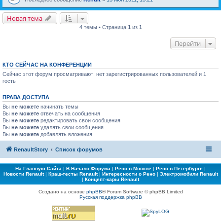
Новая тема
4 темы • Страница
1
из
1
Перейти
КТО СЕЙЧАС НА КОНФЕРЕНЦИИ
Сейчас этот форум просматривают: нет зарегистрированных пользователей и 1
гость
ПРАВА ДОСТУПА
Вы
не можете
начинать темы
Вы
не можете
отвечать на сообщения
Вы
не можете
редактировать свои сообщения
Вы
не можете
удалять свои сообщения
Вы
не можете
добавлять вложения
RenaultStory
Список форумов
На Главную Сайта
|
В Начало Форума
|
Рено в Москве
|
Рено в Петербурге
|
Новости Renault
|
Краш-тесты Renault
|
Интересности о Рено
|
Электромобили Renault
|
Концепт-кары Renault
Создано на основе
phpBB
® Forum Software © phpBB Limited
Русская поддержка phpBB