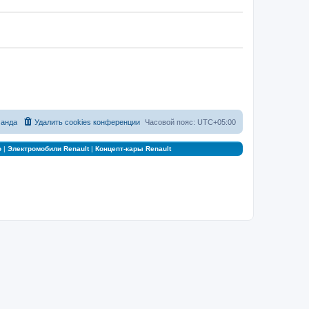
анда
Удалить cookies конференции
Часовой пояс:
UTC+05:00
о
|
Электромобили Renault
|
Концепт-кары Renault