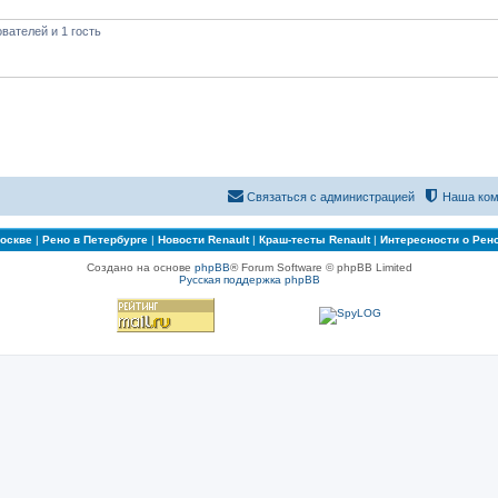
вателей и 1 гость
Связаться с администрацией
Наша ком
Москве
|
Рено в Петербурге
|
Новости Renault
|
Краш-тесты Renault
|
Интересности о Рен
Создано на основе
phpBB
® Forum Software © phpBB Limited
Русская поддержка phpBB