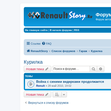
Форум
Форум авто
На главную сайта
|
В начало форума
|
RSS
Ссылки
FAQ
RenaultStory
Список форумов
Гараж
Курилка
Курилка
Поиск
Расш
Новая тема
ТЕМЫ
Война с синими ведерками продолжается
Renult
» 28 май 2010, 19:02
Новая тема
Вернуться к списку форумов