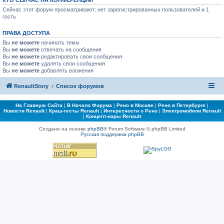
КТО СЕЙЧАС НА КОНФЕРЕНЦИИ
Сейчас этот форум просматривают: нет зарегистрированных пользователей и 1
гость
ПРАВА ДОСТУПА
Вы
не можете
начинать темы
Вы
не можете
отвечать на сообщения
Вы
не можете
редактировать свои сообщения
Вы
не можете
удалять свои сообщения
Вы
не можете
добавлять вложения
RenaultStory
Список форумов
На Главную Сайта
|
В Начало Форума
|
Рено в Москве
|
Рено в Петербурге
|
Новости Renault
|
Краш-тесты Renault
|
Интересности о Рено
|
Электромобили Renault
|
Концепт-кары Renault
Создано на основе
phpBB
® Forum Software © phpBB Limited
Русская поддержка phpBB