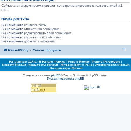
КТО СЕЙЧАС НА КОНФЕРЕНЦИИ
Сейчас этот форум просматривают: нет зарегистрированных пользователей и 1
гость
ПРАВА ДОСТУПА
Вы
не можете
начинать темы
Вы
не можете
отвечать на сообщения
Вы
не можете
редактировать свои сообщения
Вы
не можете
удалять свои сообщения
Вы
не можете
добавлять вложения
RenaultStory
Список форумов
На Главную Сайта
|
В Начало Форума
|
Рено в Москве
|
Рено в Петербурге
|
Новости Renault
|
Краш-тесты Renault
|
Интересности о Рено
|
Электромобили Renault
|
Концепт-кары Renault
Создано на основе
phpBB
® Forum Software © phpBB Limited
Русская поддержка phpBB