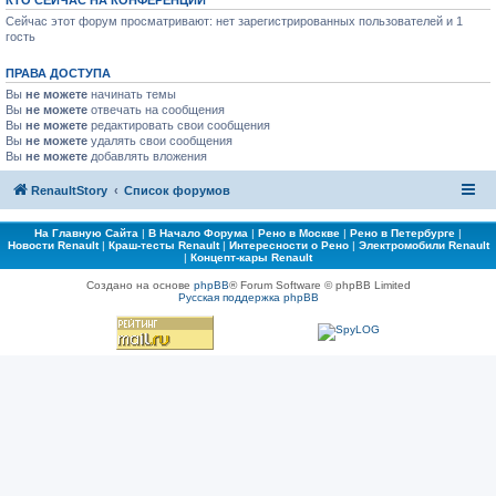
КТО СЕЙЧАС НА КОНФЕРЕНЦИИ
Сейчас этот форум просматривают: нет зарегистрированных пользователей и 1
гость
ПРАВА ДОСТУПА
Вы
не можете
начинать темы
Вы
не можете
отвечать на сообщения
Вы
не можете
редактировать свои сообщения
Вы
не можете
удалять свои сообщения
Вы
не можете
добавлять вложения
RenaultStory
Список форумов
На Главную Сайта
|
В Начало Форума
|
Рено в Москве
|
Рено в Петербурге
|
Новости Renault
|
Краш-тесты Renault
|
Интересности о Рено
|
Электромобили Renault
|
Концепт-кары Renault
Создано на основе
phpBB
® Forum Software © phpBB Limited
Русская поддержка phpBB