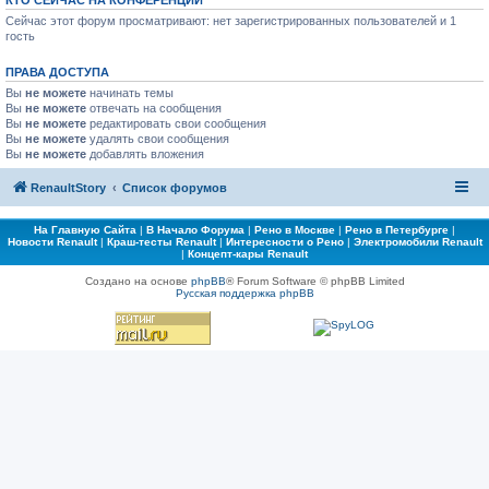
КТО СЕЙЧАС НА КОНФЕРЕНЦИИ
Сейчас этот форум просматривают: нет зарегистрированных пользователей и 1
гость
ПРАВА ДОСТУПА
Вы
не можете
начинать темы
Вы
не можете
отвечать на сообщения
Вы
не можете
редактировать свои сообщения
Вы
не можете
удалять свои сообщения
Вы
не можете
добавлять вложения
RenaultStory
Список форумов
На Главную Сайта
|
В Начало Форума
|
Рено в Москве
|
Рено в Петербурге
|
Новости Renault
|
Краш-тесты Renault
|
Интересности о Рено
|
Электромобили Renault
|
Концепт-кары Renault
Создано на основе
phpBB
® Forum Software © phpBB Limited
Русская поддержка phpBB