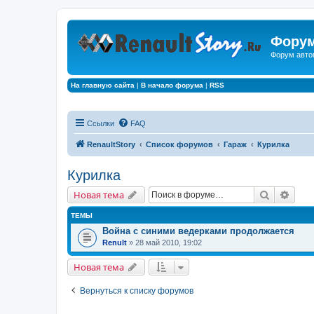
Форум
Форум авто
На главную сайта
|
В начало форума
|
RSS
Ссылки
FAQ
RenaultStory
Список форумов
Гараж
Курилка
Курилка
Поиск
Расш
Новая тема
ТЕМЫ
Война с синими ведерками продолжается
Renult
» 28 май 2010, 19:02
Новая тема
Вернуться к списку форумов