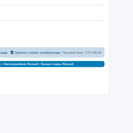
анда
Удалить cookies конференции
Часовой пояс:
UTC+05:00
о
|
Электромобили Renault
|
Концепт-кары Renault