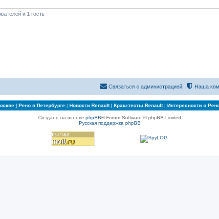
вателей и 1 гость
Связаться с администрацией
Наша ком
Москве
|
Рено в Петербурге
|
Новости Renault
|
Краш-тесты Renault
|
Интересности о Рен
Создано на основе
phpBB
® Forum Software © phpBB Limited
Русская поддержка phpBB