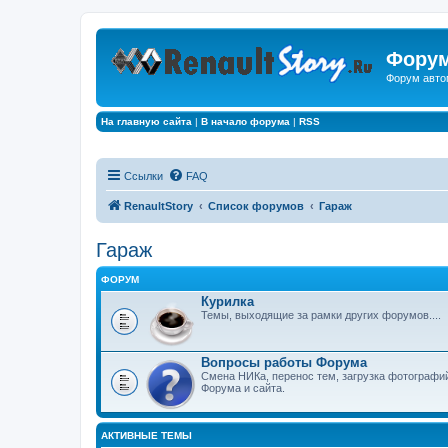
Форум
Форум авто
На главную сайта
|
В начало форума
|
RSS
Ссылки
FAQ
RenaultStory
Список форумов
Гараж
Гараж
ФОРУМ
Курилка
Темы, выходящие за рамки других форумов....
Вопросы работы Форума
Смена НИКа, перенос тем, загрузка фотографи
Форума и сайта.
АКТИВНЫЕ ТЕМЫ