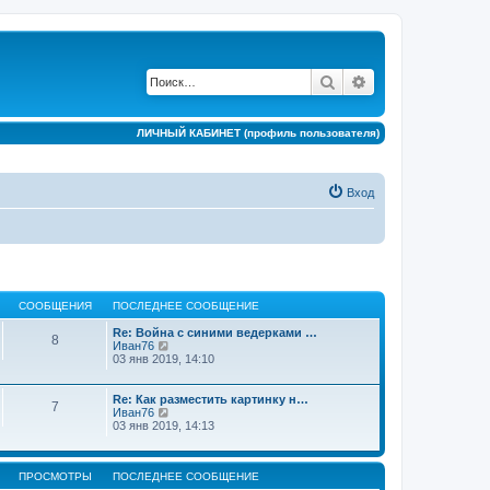
Поиск
Расширенный по
ЛИЧНЫЙ КАБИНЕТ (профиль пользователя)
Вход
СООБЩЕНИЯ
ПОСЛЕДНЕЕ СООБЩЕНИЕ
Re: Война с синими ведерками …
8
П
Иван76
е
03 янв 2019, 14:10
р
е
й
Re: Как разместить картинку н…
7
т
П
Иван76
и
е
03 янв 2019, 14:13
к
р
п
е
о
й
с
ПРОСМОТРЫ
ПОСЛЕДНЕЕ СООБЩЕНИЕ
т
л
и