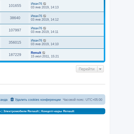
е
Иван76
к
101655
д
03 янв 2019, 14:13
п
н
о
е
с
Иван76
38640
м
л
03 янв 2019, 14:12
у
е
с
д
Иван76
о
н
107997
03 янв 2019, 14:11
о
е
б
м
щ
у
Иван76
356015
е
с
03 янв 2019, 14:10
н
о
и
о
Renult
ю
б
187229
15 июл 2011, 15:21
щ
е
н
Перейти
и
ю
анда
Удалить cookies конференции
Часовой пояс:
UTC+05:00
о
|
Электромобили Renault
|
Концепт-кары Renault