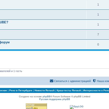
1
1
TUBE?
1
7
 форум
0
вателей и 1 гость
Связаться с администрацией
Наша ком
Москве
|
Рено в Петербурге
|
Новости Renault
|
Краш-тесты Renault
|
Интересности о Рен
Создано на основе
phpBB
® Forum Software © phpBB Limited
Русская поддержка phpBB