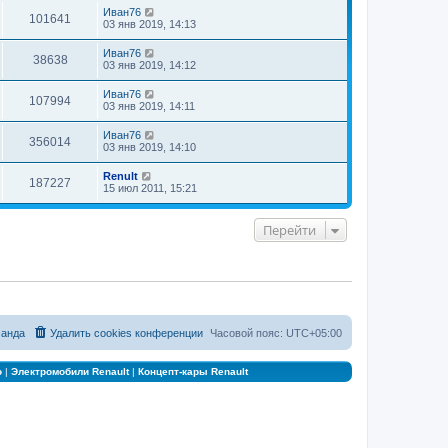
е
Иван76
к
101641
д
03 янв 2019, 14:13
п
н
о
е
с
Иван76
38638
м
л
03 янв 2019, 14:12
у
е
с
д
Иван76
о
н
107994
03 янв 2019, 14:11
о
е
б
м
щ
у
Иван76
356014
е
с
03 янв 2019, 14:10
н
о
и
о
Renult
ю
б
187227
15 июл 2011, 15:21
щ
е
н
Перейти
и
ю
анда
Удалить cookies конференции
Часовой пояс:
UTC+05:00
о
|
Электромобили Renault
|
Концепт-кары Renault