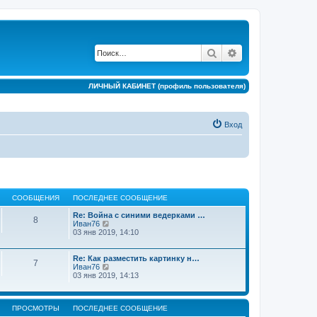
Поиск
Расширенный по
ЛИЧНЫЙ КАБИНЕТ (профиль пользователя)
Вход
СООБЩЕНИЯ
ПОСЛЕДНЕЕ СООБЩЕНИЕ
Re: Война с синими ведерками …
8
П
Иван76
е
03 янв 2019, 14:10
р
е
й
Re: Как разместить картинку н…
7
т
П
Иван76
и
е
03 янв 2019, 14:13
к
р
п
е
о
й
с
ПРОСМОТРЫ
ПОСЛЕДНЕЕ СООБЩЕНИЕ
т
л
и