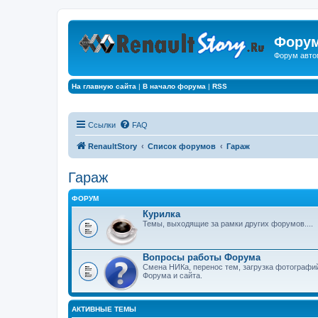
Форум
Форум авто
На главную сайта
|
В начало форума
|
RSS
Ссылки
FAQ
RenaultStory
Список форумов
Гараж
Гараж
ФОРУМ
Курилка
Темы, выходящие за рамки других форумов....
Вопросы работы Форума
Смена НИКа, перенос тем, загрузка фотографи
Форума и сайта.
АКТИВНЫЕ ТЕМЫ