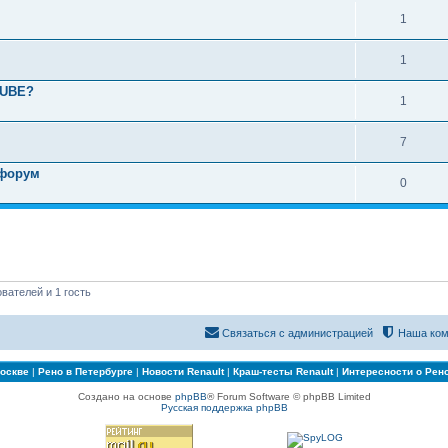
1
1
TUBE?
1
7
 форум
0
вателей и 1 гость
Связаться с администрацией
Наша ком
Москве
|
Рено в Петербурге
|
Новости Renault
|
Краш-тесты Renault
|
Интересности о Рен
Создано на основе
phpBB
® Forum Software © phpBB Limited
Русская поддержка phpBB