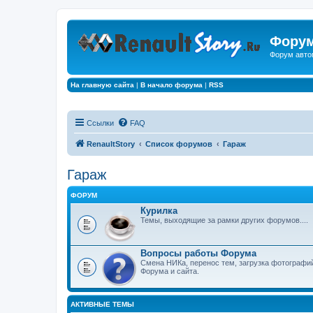
Форум
Форум авто
На главную сайта
|
В начало форума
|
RSS
Ссылки
FAQ
RenaultStory
Список форумов
Гараж
Гараж
ФОРУМ
Курилка
Темы, выходящие за рамки других форумов....
Вопросы работы Форума
Смена НИКа, перенос тем, загрузка фотографи
Форума и сайта.
АКТИВНЫЕ ТЕМЫ