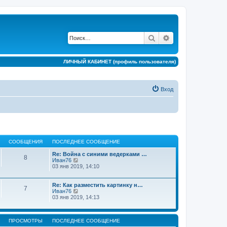
Поиск
Расширенный по
ЛИЧНЫЙ КАБИНЕТ (профиль пользователя)
Вход
СООБЩЕНИЯ
ПОСЛЕДНЕЕ СООБЩЕНИЕ
Re: Война с синими ведерками …
8
П
Иван76
е
03 янв 2019, 14:10
р
е
й
Re: Как разместить картинку н…
7
т
П
Иван76
и
е
03 янв 2019, 14:13
к
р
п
е
о
й
с
ПРОСМОТРЫ
ПОСЛЕДНЕЕ СООБЩЕНИЕ
т
л
и