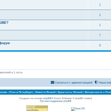
1
1
TUBE?
1
7
 форум
0
вателей и 1 гость
Связаться с администрацией
Наша ком
Москве
|
Рено в Петербурге
|
Новости Renault
|
Краш-тесты Renault
|
Интересности о Рен
Создано на основе
phpBB
® Forum Software © phpBB Limited
Русская поддержка phpBB