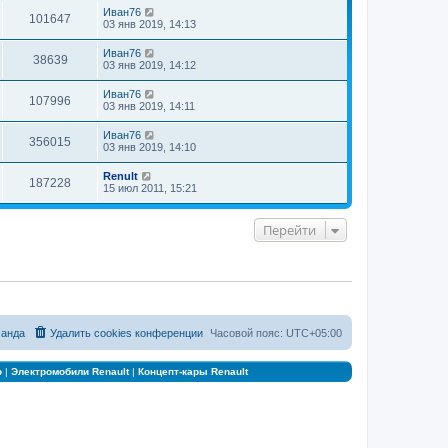
е
Иван76
к
101647
д
03 янв 2019, 14:13
п
н
о
е
с
Иван76
38639
м
л
03 янв 2019, 14:12
у
е
с
д
Иван76
о
н
107996
03 янв 2019, 14:11
о
е
б
м
щ
у
Иван76
356015
е
с
03 янв 2019, 14:10
н
о
и
о
Renult
ю
б
187228
15 июл 2011, 15:21
щ
е
н
Перейти
и
ю
анда
Удалить cookies конференции
Часовой пояс:
UTC+05:00
о
|
Электромобили Renault
|
Концепт-кары Renault