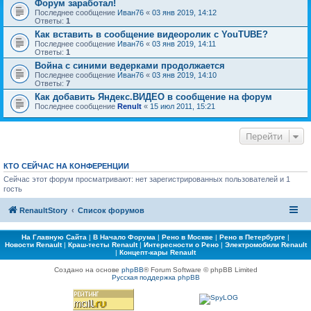
Форум заработал!
Последнее сообщение
Иван76
«
03 янв 2019, 14:12
Ответы:
1
Как вставить в сообщение видеоролик с YouTUBE?
Последнее сообщение
Иван76
«
03 янв 2019, 14:11
Ответы:
1
Война с синими ведерками продолжается
Последнее сообщение
Иван76
«
03 янв 2019, 14:10
Ответы:
7
Как добавить Яндекс.ВИДЕО в сообщение на форум
Последнее сообщение
Renult
«
15 июл 2011, 15:21
Перейти
КТО СЕЙЧАС НА КОНФЕРЕНЦИИ
Сейчас этот форум просматривают: нет зарегистрированных пользователей и 1
гость
RenaultStory
Список форумов
На Главную Сайта
|
В Начало Форума
|
Рено в Москве
|
Рено в Петербурге
|
Новости Renault
|
Краш-тесты Renault
|
Интересности о Рено
|
Электромобили Renault
|
Концепт-кары Renault
Создано на основе
phpBB
® Forum Software © phpBB Limited
Русская поддержка phpBB