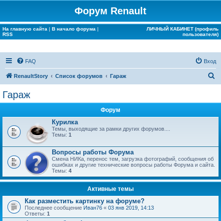
Форум Renault
На главную сайта
|
В начало форума
|
ЛИЧНЫЙ КАБИНЕТ (профиль
RSS
пользователя)
FAQ
Вход
П
RenaultStory
Список форумов
Гараж
о
Гараж
и
Форум
с
Курилка
к
Темы, выходящие за рамки других форумов....
Темы:
1
Вопросы работы Форума
Смена НИКа, перенос тем, загрузка фотографий, сообщения об
ошибках и другие технические вопросы работы Форума и сайта.
Темы:
4
Активные темы
Как разместить картинку на форуме?
Последнее сообщение
Иван76
«
03 янв 2019, 14:13
Ответы:
1