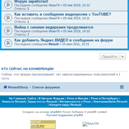
Форум заработал!
Последнее сообщение
Иван76
«
03 янв 2019, 14:12
Ответы:
1
Как вставить в сообщение видеоролик с YouTUBE?
Последнее сообщение
Иван76
«
03 янв 2019, 14:11
Ответы:
1
Война с синими ведерками продолжается
Последнее сообщение
Иван76
«
03 янв 2019, 14:10
Ответы:
7
Как добавить Яндекс.ВИДЕО в сообщение на форум
Последнее сообщение
Renult
«
15 июл 2011, 15:21
Перейти
КТО СЕЙЧАС НА КОНФЕРЕНЦИИ
Сейчас этот форум просматривают: нет зарегистрированных пользователей и 1
гость
RenaultStory
Список форумов
На Главную Сайта
|
В Начало Форума
|
Рено в Москве
|
Рено в Петербурге
|
Новости Renault
|
Краш-тесты Renault
|
Интересности о Рено
|
Электромобили Renault
|
Концепт-кары Renault
Создано на основе
phpBB
® Forum Software © phpBB Limited
Русская поддержка phpBB