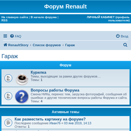
Форум Renault
На главную сайта
|
В начало форума
|
ЛИЧНЫЙ КАБИНЕТ (профиль
RSS
пользователя)
FAQ
Вход
П
RenaultStory
Список форумов
Гараж
о
Гараж
и
Форум
с
Курилка
к
Темы, выходящие за рамки других форумов....
Темы:
1
Вопросы работы Форума
Смена НИКа, перенос тем, загрузка фотографий, сообщения об
ошибках и другие технические вопросы работы Форума и сайта.
Темы:
4
Активные темы
Как разместить картинку на форуме?
Последнее сообщение
Иван76
«
03 янв 2019, 14:13
Ответы:
1