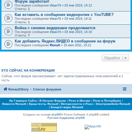
Форум заработал!
Последнее сообщение
Иван76
«
03 янв 2019, 14:12
Ответы:
1
Как вставить в сообщение видеоролик с YouTUBE?
Последнее сообщение
Иван76
«
03 янв 2019, 14:11
Ответы:
1
Война с синими ведерками продолжается
Последнее сообщение
Иван76
«
03 янв 2019, 14:10
Ответы:
7
Как добавить Яндекс.ВИДЕО в сообщение на форум
Последнее сообщение
Renult
«
15 июл 2011, 15:21
Перейти
КТО СЕЙЧАС НА КОНФЕРЕНЦИИ
Сейчас этот форум просматривают: нет зарегистрированных пользователей и 1
гость
RenaultStory
Список форумов
На Главную Сайта
|
В Начало Форума
|
Рено в Москве
|
Рено в Петербурге
|
Новости Renault
|
Краш-тесты Renault
|
Интересности о Рено
|
Электромобили Renault
|
Концепт-кары Renault
Создано на основе
phpBB
® Forum Software © phpBB Limited
Русская поддержка phpBB