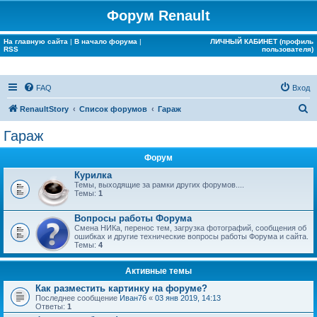
Форум Renault
На главную сайта
|
В начало форума
|
ЛИЧНЫЙ КАБИНЕТ (профиль
RSS
пользователя)
FAQ
Вход
П
RenaultStory
Список форумов
Гараж
о
Гараж
и
Форум
с
Курилка
к
Темы, выходящие за рамки других форумов....
Темы:
1
Вопросы работы Форума
Смена НИКа, перенос тем, загрузка фотографий, сообщения об
ошибках и другие технические вопросы работы Форума и сайта.
Темы:
4
Активные темы
Как разместить картинку на форуме?
Последнее сообщение
Иван76
«
03 янв 2019, 14:13
Ответы:
1