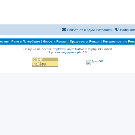
Связаться с администрацией
Наша ком
Москве
|
Рено в Петербурге
|
Новости Renault
|
Краш-тесты Renault
|
Интересности о Рен
Создано на основе
phpBB
® Forum Software © phpBB Limited
Русская поддержка phpBB