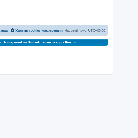
анда
Удалить cookies конференции
Часовой пояс:
UTC+05:00
о
|
Электромобили Renault
|
Концепт-кары Renault