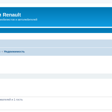
 Renault
мобилистов и автолюбителей
ы
Недвижимость
иренный поиск
вателей и 1 гость