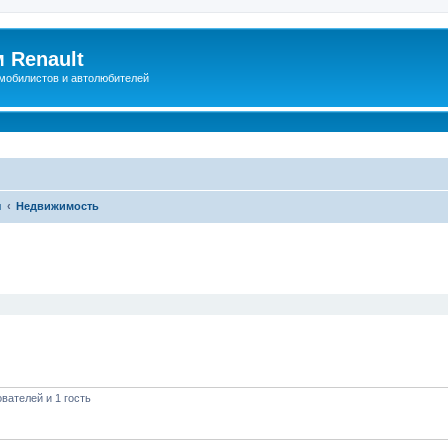
 Renault
мобилистов и автолюбителей
ы
Недвижимость
иренный поиск
вателей и 1 гость