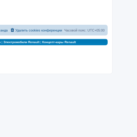
анда
Удалить cookies конференции
Часовой пояс:
UTC+05:00
о
|
Электромобили Renault
|
Концепт-кары Renault