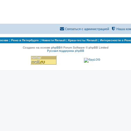
Связаться с администрацией
Наша ком
Москве
|
Рено в Петербурге
|
Новости Renault
|
Краш-тесты Renault
|
Интересности о Рен
Создано на основе
phpBB
® Forum Software © phpBB Limited
Русская поддержка phpBB