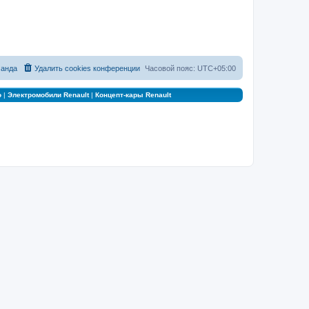
анда
Удалить cookies конференции
Часовой пояс:
UTC+05:00
о
|
Электромобили Renault
|
Концепт-кары Renault