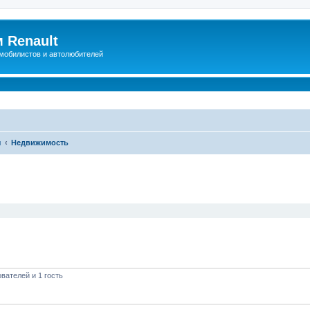
 Renault
мобилистов и автолюбителей
ы
Недвижимость
иренный поиск
вателей и 1 гость