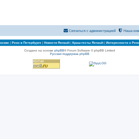
Связаться с администрацией
Наша ком
Москве
|
Рено в Петербурге
|
Новости Renault
|
Краш-тесты Renault
|
Интересности о Рен
Создано на основе
phpBB
® Forum Software © phpBB Limited
Русская поддержка phpBB