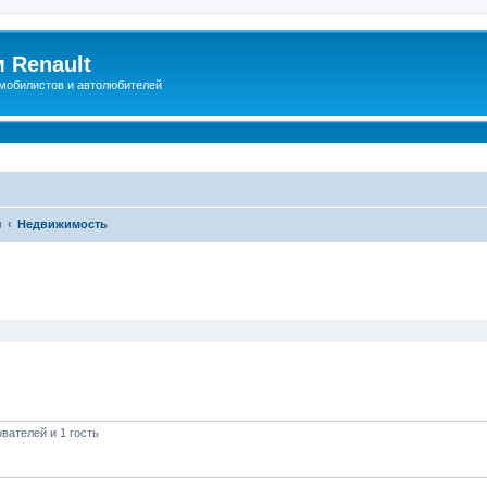
 Renault
мобилистов и автолюбителей
ы
Недвижимость
иренный поиск
вателей и 1 гость