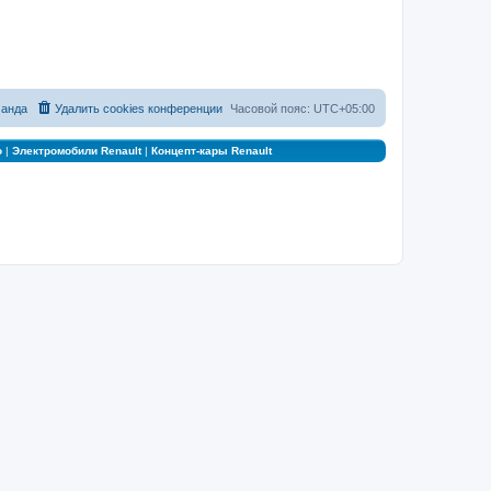
анда
Удалить cookies конференции
Часовой пояс:
UTC+05:00
о
|
Электромобили Renault
|
Концепт-кары Renault