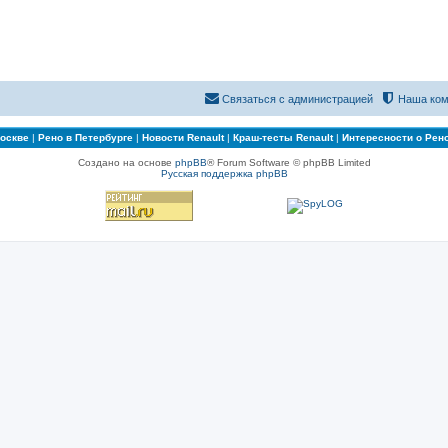
Связаться с администрацией
Наша ком
Москве
|
Рено в Петербурге
|
Новости Renault
|
Краш-тесты Renault
|
Интересности о Рен
Создано на основе
phpBB
® Forum Software © phpBB Limited
Русская поддержка phpBB