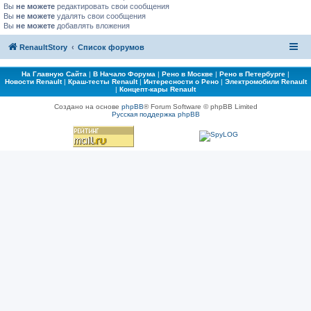
Вы
не можете
редактировать свои сообщения
Вы
не можете
удалять свои сообщения
Вы
не можете
добавлять вложения
RenaultStory
Список форумов
На Главную Сайта
|
В Начало Форума
|
Рено в Москве
|
Рено в Петербурге
|
Новости Renault
|
Краш-тесты Renault
|
Интересности о Рено
|
Электромобили Renault
|
Концепт-кары Renault
Создано на основе
phpBB
® Forum Software © phpBB Limited
Русская поддержка phpBB