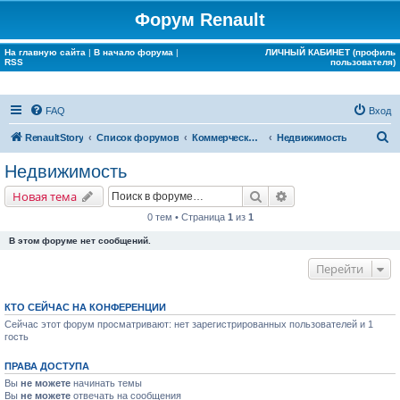
Форум Renault
На главную сайта
|
В начало форума
|
ЛИЧНЫЙ КАБИНЕТ (профиль
RSS
пользователя)
FAQ
Вход
П
RenaultStory
Список форумов
Коммерческие разделы
Недвижимость
о
Недвижимость
и
Поиск
Расширенный поис
Новая тема
с
0 тем • Страница
1
из
1
к
В этом форуме нет сообщений.
Перейти
КТО СЕЙЧАС НА КОНФЕРЕНЦИИ
Сейчас этот форум просматривают: нет зарегистрированных пользователей и 1
гость
ПРАВА ДОСТУПА
Вы
не можете
начинать темы
Вы
не можете
отвечать на сообщения