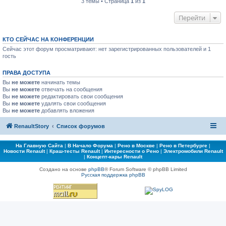
3 темы • Страница
1
из
1
Перейти
КТО СЕЙЧАС НА КОНФЕРЕНЦИИ
Сейчас этот форум просматривают: нет зарегистрированных пользователей и 1
гость
ПРАВА ДОСТУПА
Вы
не можете
начинать темы
Вы
не можете
отвечать на сообщения
Вы
не можете
редактировать свои сообщения
Вы
не можете
удалять свои сообщения
Вы
не можете
добавлять вложения
RenaultStory
Список форумов
На Главную Сайта
|
В Начало Форума
|
Рено в Москве
|
Рено в Петербурге
|
Новости Renault
|
Краш-тесты Renault
|
Интересности о Рено
|
Электромобили Renault
|
Концепт-кары Renault
Создано на основе
phpBB
® Forum Software © phpBB Limited
Русская поддержка phpBB