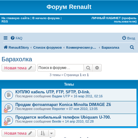
Форум Renault
На главную сайта
|
В начало форума
|
ЛИЧНЫЙ КАБИНЕТ (профиль
RSS
пользователя)
FAQ
Вход
П
RenaultStory
Список форумов
Коммерческие разделы
Барахолка
о
Барахолка
и
Поиск
Расширенный поис
Новая тема
с
3 темы • Страница
1
из
1
к
Темы
КУПЛЮ кабель UTP, FTP, SFTP, D-link.
Последнее сообщение
Вадим UTP
«
16 мар 2011, 02:16
Продам фотоаппарат Konica Minolta DIMAGE Z6
Последнее сообщение
Reporter
«
07 ноя 2010, 13:05
Продается мобильный телефон Ubiquam U-700.
Последнее сообщение
Beetle
«
14 апр 2010, 02:28
Новая тема